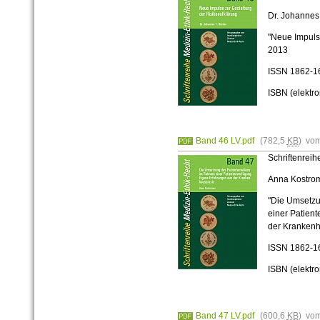
Dr. Johannes
"Neue Impulse
2013
ISSN
1862-1
ISBN (elektr
Band 46 LV.pdf
(782,5
KB
) vo
Schriftenrei
Anna Kostro
"Die Umsetzu
einer Patien
der Krankenh
ISSN
1862-1
ISBN (elektr
Band 47 LV.pdf
(600,6
KB
) vo