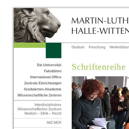
Studium
Forschung
Weiterbildu
Schriftenreihe
Die Universität
Fakultäten
International Office
Zentrale Einrichtungen
Graduierten-Akademie
Wissenschaftliche Zentren
Interdisziplinäres
Wissenschaftliches Zentrum
Medizin – Ethik – Recht
IWZ MER