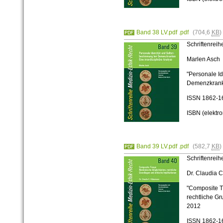
Band 38 LV.pdf .pdf
(704,6
KB
)
Schriftenrei
Marlen Asch
"Personale I
Demenzkranke
ISSN
1862-1
ISBN (elektr
Band 39 LV.pdf .pdf
(582,7
KB
)
Schriftenrei
Dr. Claudia 
"Composite T
rechtliche Gr
2012
ISSN
1862-1