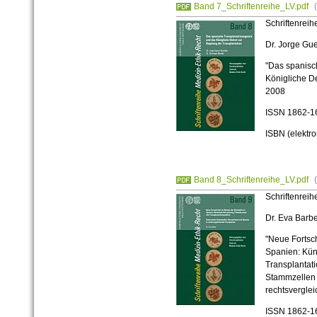
Band 7_Schriftenreihe_LV.pdf
Schriftenreih
Dr. Jorge Gu
"Das spanisc
Königliche D
2008
ISSN 1862-1
ISBN (elektr
Band 8_Schriftenreihe_LV.pdf
Schriftenreih
Dr. Eva Barb
"Neue Fortsc
Spanien: Kün
Transplantat
Stammzellen 
rechtsvergle
ISSN 1862-1