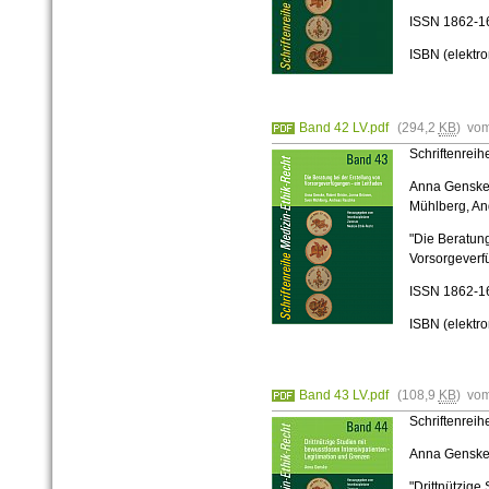
ISSN
1862-1
ISBN (elektr
Band 42 LV.pdf
(294,2
KB
) vo
Schriftenrei
Anna Genske,
Mühlberg, A
"Die Beratung
Vorsorgeverf
ISSN
1862-1
ISBN (elektr
Band 43 LV.pdf
(108,9
KB
) vo
Schriftenrei
Anna Gensk
"Drittnützige