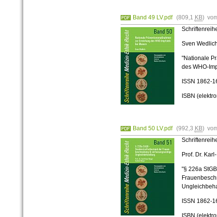
Band 49 LV.pdf
(809,1
KB
) vo
Schriftenrei
Sven Wedlic
"Nationale P
des WHO-Impf
ISSN
1862-1
ISBN (elektr
Band 50 LV.pdf
(992,3
KB
) vo
Schriftenrei
Prof. Dr. Kar
"§ 226a StGB 
Frauenbeschn
Ungleichbeh
ISSN
1862-1
ISBN (elektr