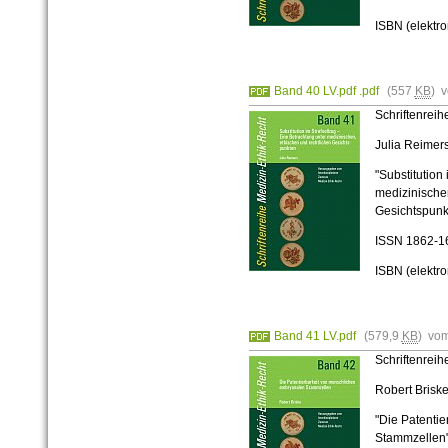
ISBN (elektr
Band 40 LV.pdf .pdf
(557
KB
) 
Schriftenrei
Julia Reimer
"Substitution
medizinischen
Gesichtspunk
ISSN
1862-1
ISBN (elektr
Band 41 LV.pdf
(579,9
KB
) vo
Schriftenrei
Robert Brisk
"Die Patenti
Stammzellen"