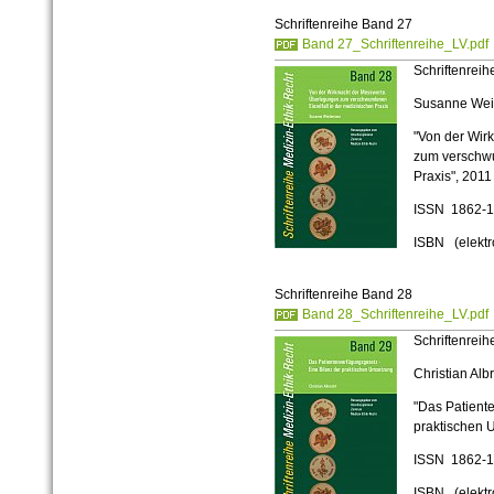
Schriftenreihe Band 27
Band 27_Schriftenreihe_LV.pdf
Schriftenrei
Susanne We
"Von der Wir
zum verschwu
Praxis", 2011
ISSN 1862-
ISBN (elekt
Schriftenreihe Band 28
Band 28_Schriftenreihe_LV.pdf
Schriftenrei
Christian Alb
"Das Patient
praktischen 
ISSN 1862-
ISBN (elekt