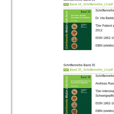
Band 34_Schriftenreihe_LV.pdf
Schriftenrei
Dr. Uta Badd
"Der Patient
2012
ISSN
1862-1
ISBN (elektr
Schriftenreihe Band 35
Band 35_Schriftenreihe_LV.pdf
Schriftenrei
Andreas Ras
"Der intensivp
Schweigepfli
ISSN
1862-1
ISBN (elektr