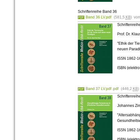
Schriftenreihe Band 36
Band 36 LV.pdf
(581,5
KB
) vo
Schriftenrei
Prof. Dr. Kla
"Ethik der Ti
neuen Parad
ISSN
1862-1
ISBN (elektr
Band 37 LV.pdf .pdf
(446,2
KB
)
Schriftenrei
Johannes Zi
"Altersabhäng
Gesundheits
ISSN
1862-1
ISBN (elektr