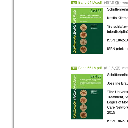
Band 54 LV.pdf
(487,8
KB
) vo
Schriftenrei
Kristin Kliem
"Beischlaf z
interdiszipli
ISSN 1862-1
ISBN (elektr
Band 55 LV.pdf
(611,5
KB
) vom
Schriftenrei
Josefine Bra
"The Universa
Treatment, S
Logics of Mor
Care Network
2015
ISSN 1862-1