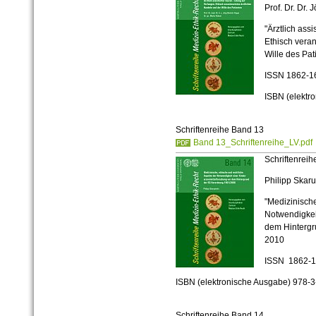
Prof. Dr. Dr.
"Ärztlich ass
Ethisch veran
Wille des Pat
ISSN 1862-1
ISBN (elektr
Schriftenreihe Band 13
Band 13_Schriftenreihe_LV.pdf
Schriftenreih
Philipp Skaru
"Medizinische
Notwendigkeit
dem Hintergr
2010
ISSN 1862-
ISBN (elektronische Ausgabe) 978-
Schriftenreihe Band 14