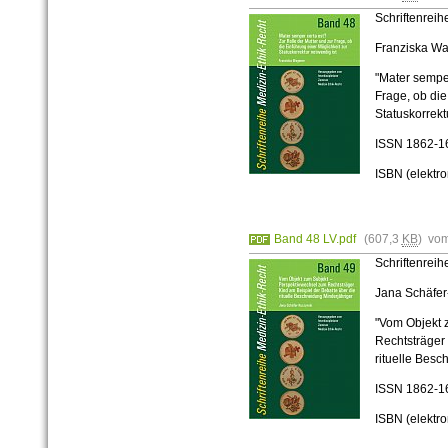
Schriftenrei
Franziska W
"Mater semper
Frage, ob die
Statuskorrekt
ISSN
1862-1
ISBN (elektr
Band 48 LV.pdf
(607,3
KB
) vo
Schriftenrei
Jana Schäfer
"Vom Objekt 
Rechtsträger 
rituelle Besc
ISSN
1862-1
ISBN (elektr