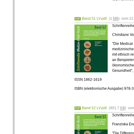
Band 51 LV.pdf
(1
MB
) vom 22
Schriftenrei
Christiane Vo
"Die Medical
medizinischen
mit ethisch 
an Beispielen
ökonomische
Gesundheit",
ISSN 1862-1619
ISBN (elektronische Ausgabe) 978-
Band 52 LV.pdf
(901,7
KB
) vo
Schriftenrei
Franziska En
"Die Differen