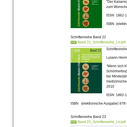
"Der Kaisersc
zum Wunschei
ISSN 1862-
ISBN (elektr
Schriftenreihe Band 22
Band 22_Schriftenreihe_LV.pdf
Schriftenreih
Lysann Henn
"
Wenn sich K
Schönheitsop
bei Minderjäh
medizinischer
2010
ISSN 1862-
ISBN (elektronische Ausgabe)
978-
Schriftenreihe Band 23
Band 23_Schriftenreihe_LV.pdf