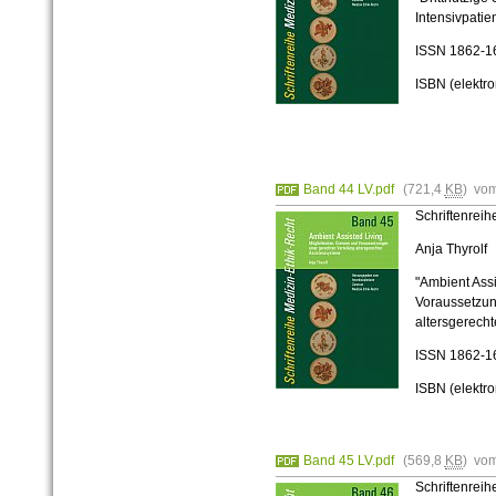
Intensivpatie
ISSN
1862-1
ISBN (elektr
Band 44 LV.pdf
(721,4
KB
) vo
Schriftenrei
Anja Thyrolf
"Ambient Assi
Voraussetzun
altersgerecht
ISSN
1862-1
ISBN (elektr
Band 45 LV.pdf
(569,8
KB
) vo
Schriftenrei