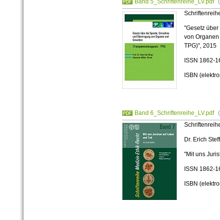
Band 5_Schriftenreihe_LV.pdf
Schriftenreih
"Gesetz über
von Organen 
TPG)", 2015
ISSN 1862-1
ISBN (elektr
Band 6_Schriftenreihe_LV.pdf
Schriftenreih
Dr. Erich Stef
"Mit uns Juri
ISSN 1862-1
ISBN (elektr