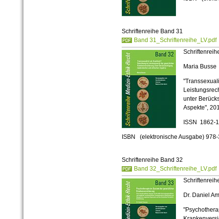
Schriftenreihe Band 31
Band 31_Schriftenreihe_LV.pdf
Schriftenrei
Maria Busse
"Transsexuali
Leistungsrec
unter Berücks
Aspekte", 20
ISSN 1862-
ISBN (elektronische Ausgabe
) 978
Schriftenreihe Band 32
Band 32_Schriftenreihe_LV.pdf
Schriftenrei
Dr. Daniel 
"Psychothera
Krankenvers