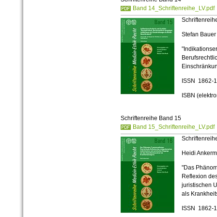
Band 14_Schriftenreihe_LV.pdf
Schriftenreih
Stefan Bauer
"Indikationser
Berufsrechtli
Einschränkung
ISSN 1862-
ISBN (elektr
Schriftenreihe Band 15
Band 15_Schriftenreihe_LV.pdf
Schriftenreih
Heidi Anker
"Das Phänome
Reflexion de
juristischen
als Krankheit
ISSN 1862-