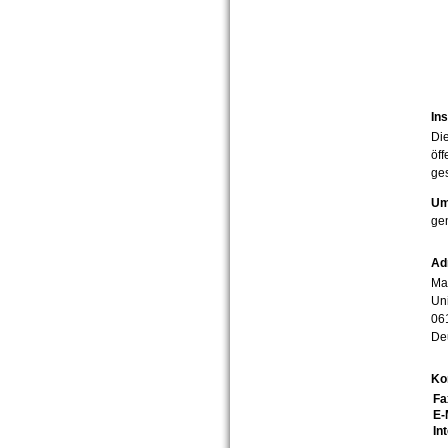
Ins
Die
öff
ges
Um
ge
Ad
Mar
Uni
06
De
Ko
Fa
E-
In