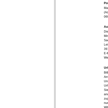
Po
Mar
(Ad
06
Au
Die
Min
Sa
Lei
39
E-
We
Ur
Bit
Arr
Uni
Urh
Sie
an
zug
nur
Wit