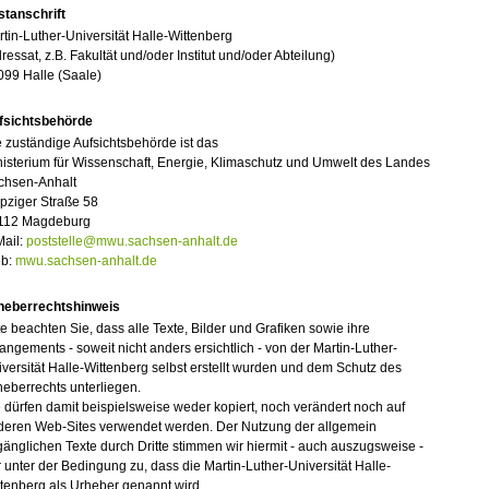
stanschrift
tin-Luther-Universität Halle-Wittenberg
ressat, z.B. Fakultät und/oder Institut und/oder Abteilung)
099 Halle (Saale)
fsichtsbehörde
 zuständige Aufsichtsbehörde ist das
isterium für Wissenschaft, Energie, Klimaschutz und Umwelt des Landes
chsen-Anhalt
pziger Straße 58
112 Magdeburg
Mail:
poststelle@mwu.sachsen-anhalt.de
b:
mwu.sachsen-anhalt.de
heberrechtshinweis
te beachten Sie, dass alle Texte, Bilder und Grafiken sowie ihre
angements - soweit nicht anders ersichtlich - von der Martin-Luther-
versität Halle-Wittenberg selbst erstellt wurden und dem Schutz des
eberrechts unterliegen.
 dürfen damit beispielsweise weder kopiert, noch verändert noch auf
deren Web-Sites verwendet werden. Der Nutzung der allgemein
änglichen Texte durch Dritte stimmen wir hiermit - auch auszugsweise -
 unter der Bedingung zu, dass die Martin-Luther-Universität Halle-
tenberg als Urheber genannt wird.