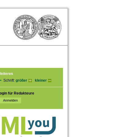
eiteres
Schrift:
größer
kleiner
ogin für Redakteure