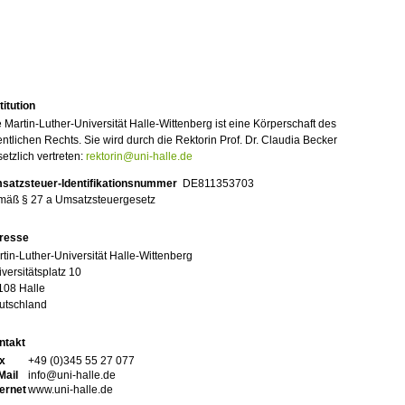
titution
 Martin-Luther-Universität Halle-Wittenberg ist eine Körperschaft des
entlichen Rechts. Sie wird durch die Rektorin Prof. Dr. Claudia Becker
etzlich vertreten:
rektorin@uni-halle.de
satzsteuer-Identifikationsnummer
DE811353703
mäß § 27 a Umsatzsteuergesetz
resse
tin-Luther-Universität Halle-Wittenberg
versitätsplatz 10
108 Halle
utschland
ntakt
x
+49 (0)345 55 27 077
Mail
info@uni-halle.de
ternet
www.uni-halle.de